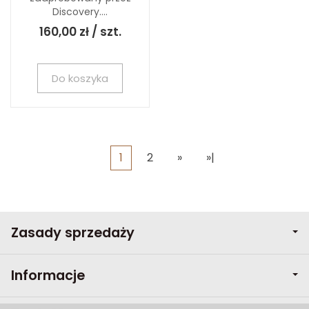
Discovery....
160,00 zł / szt.
Do koszyka
1
2
»
»|
Zasady sprzedaży
Informacje